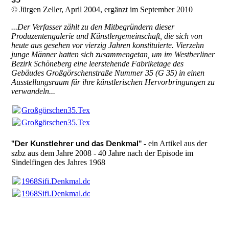
35“
© Jürgen Zeller, April 2004, ergänzt im September 2010
...Der Verfasser zählt zu den Mitbegründern dieser
Produzentengalerie und Künstlergemeinschaft, die sich von
heute aus gesehen vor vierzig Jahren konstituierte. Vierzehn
junge Männer hatten sich zusammengetan, um im Westberliner
Bezirk Schöneberg eine leerstehende Fabriketage des
Gebäudes Großgörschenstraße Nummer 35 (G 35) in einen
Ausstellungsraum für ihre künstlerischen Hervorbringungen zu
verwandeln...
Großgörschen35.Text.doc
(62.0KB)
Großgörschen35.Text.doc
(62.0KB)
- ein Artikel aus der
"Der Kunstlehrer und das Denkmal"
szbz aus dem Jahre 2008 - 40 Jahre nach der Episode im
Sindelfingen des Jahres 1968
1968Sifi.Denkmal.doc
(30.5KB)
1968Sifi.Denkmal.doc
(30.5KB)