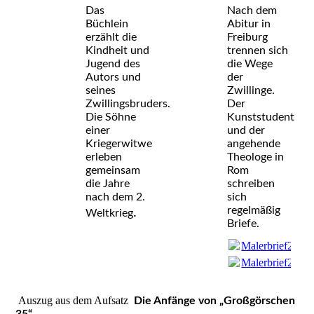
Das
Nach dem
Büchlein
Abitur in
erzählt die
Freiburg
Kindheit und
trennen sich
Jugend des
die Wege
Autors und
der
seines
Zwillinge.
Zwillingsbruders.
Der
Die Söhne
Kunststudent
einer
und der
Kriegerwitwe
angehende
erleben
Theologe in
gemeinsam
Rom
die Jahre
schreiben
nach dem 2.
sich
regelmäßig
.
Weltkrieg
Briefe.
Malerbrief20.3.
Malerbrief20.3.
Auszug aus dem Aufsatz
Die Anfänge von „Großgörschen